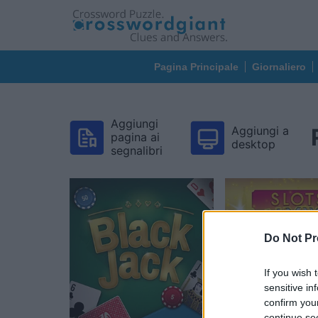
Pagina Principale
Giornaliero
Aggiungi
Aggiungi a
pagina ai
desktop
segnalibri
Do Not Pr
If you wish 
sensitive in
confirm you
continue se