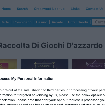
Home
Search
Crossword Lookup
Links
Contact Us
Carte
Rompicapo
Casino
Arcade
Tutti I Giochi
Raccolta Di Giochi D'azzardo
ocess My Personal Information
to opt-out of the sale, sharing to third parties, or processing of your per
formation for targeted advertising by us, please use the below opt-out s
r selection. Please note that after your opt-out request is processed y
eing interest-based ads based on personal information utilized by us or