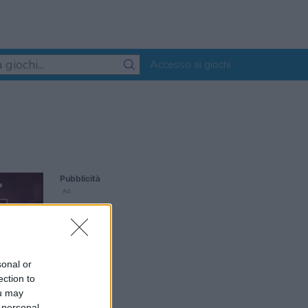
Accesso ai giochi
Pubblicità
Ad
sonal or
ection to
ou may
 personal