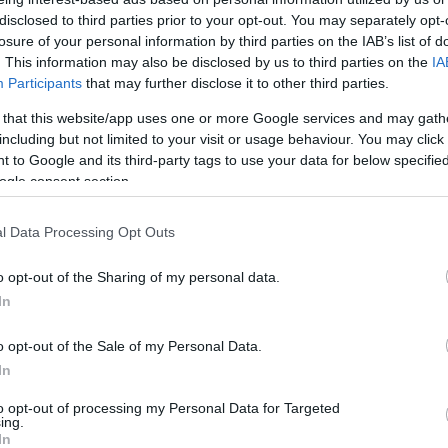
disclosed to third parties prior to your opt-out. You may separately opt-
wood
Arkadium's Texas
Arkadium's Te
losure of your personal information by third parties on the IAB’s list of
Hold'em
Hold'em:
. This information may also be disclosed by us to third parties on the
IA
Tournament
Participants
that may further disclose it to other third parties.
 that this website/app uses one or more Google services and may gath
including but not limited to your visit or usage behaviour. You may click 
 to Google and its third-party tags to use your data for below specifi
ogle consent section.
l Data Processing Opt Outs
o opt-out of the Sharing of my personal data.
In
o opt-out of the Sale of my Personal Data.
In
to opt-out of processing my Personal Data for Targeted
ing.
ratis, offerti da Crossword Giant.
In