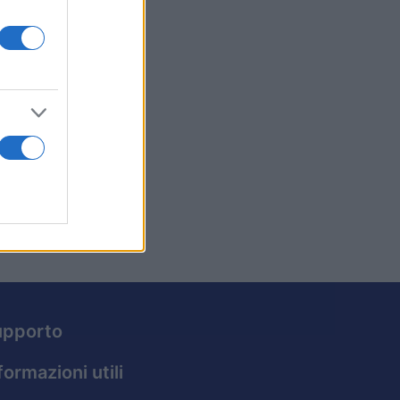
l
uesta
chi
ento è
upporto
formazioni utili