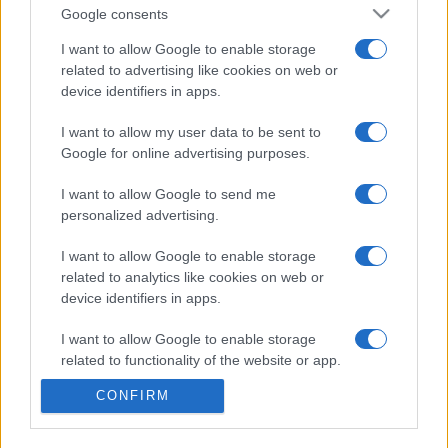
Easy Crossword
Überblick
Google consents
Suchen Sie ein schnelles, kostenloses und einfaches
I want to allow Google to enable storage
Online-Kreuzworträtsel? Dann sind Sie hier genau richtig!
related to advertising like cookies on web or
device identifiers in apps.
I want to allow my user data to be sent to
Verbessern Sie Ihre Fähigkeiten mit diesem kostenlosen,
Google for online advertising purposes.
täglich von Stan Newman, Amerikas führendem
Experten für Kreuzworträtsel, bearbeiteten
I want to allow Google to send me
Kreuzworträtsel. Er bietet Ihnen die angenehmste
personalized advertising.
Herausforderung, die Sie finden können.
I want to allow Google to enable storage
related to analytics like cookies on web or
Jedes von Stans einfachen Kreuzworträtseln hat ein
device identifiers in apps.
leicht verständliches Thema, einfache Lösungen und
I want to allow Google to enable storage
Hinweise und verzichtet weitgehend auf Wissensfragen.
related to functionality of the website or app.
Daher eignen sie sich hervorragend für Anfänger, für
Erwachsene, die gemeinsam mit Kindern rätseln
CONFIRM
I want to allow Google to enable storage
möchten, oder für alle, die eine kurze und unterhaltsame
related to personalization.
geistige Auszeit suchen. Eines ist sicher: Dieses Spiel