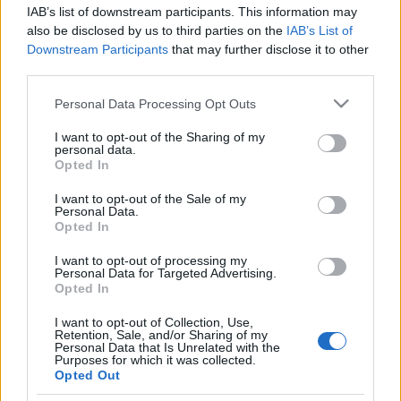
IAB’s list of downstream participants. This information may
also be disclosed by us to third parties on the
IAB’s List of
Downstream Participants
that may further disclose it to other
third parties.
Please note that this website/app uses one or more Google
Personal Data Processing Opt Outs
Beste Spielergebnisse
services and may gather and store information including but
not limited to your visit or usage behaviour. You may click to
I want to opt-out of the Sharing of my
personal data.
grant or deny consent to Google and its third-party tags to
Opted In
use your data for below specified purposes in below Google
consent section.
Heute
Diese Woche
Diesen Monat
I want to opt-out of the Sale of my
Personal Data.
Opted In
LOGIN
Da kannst du sein
I want to opt-out of processing my
Personal Data for Targeted Advertising.
1
Opted In
29,060
John Harvieux
I want to opt-out of Collection, Use,
Retention, Sale, and/or Sharing of my
Personal Data that Is Unrelated with the
Purposes for which it was collected.
Opted Out