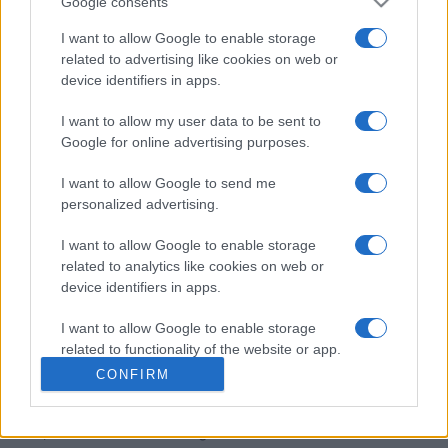
Google consents
anspruchsvolle tägliche Herausforderung suchen!
I want to allow Google to enable storage
Verbessern Sie Ihre Kreuzworträtselfähigkeiten mit
related to advertising like cookies on web or
diesem kostenlosen, täglichen Kreuzworträtsel,
device identifiers in apps.
herausgegeben von Stan Newman, Amerikas führendem
Experten für anspruchsvolle, aber faire Kreuzworträtsel.
I want to allow my user data to be sent to
Jedes von Stans „Hard Crosswords“ hat ein kniffliges
Google for online advertising purposes.
Thema, wenige einfache Hinweise, viele subtile
I want to allow Google to send me
Wortspiele und Irreführungen und erfordert ein breites
personalized advertising.
Allgemeinwissen. Seien Sie also gewarnt – dies sind
wirklich knifflige kostenlose Online-Kreuzworträtsel!
I want to allow Google to enable storage
Jedes Rätsel ist ein mentales Training mit Hinweisen, die
related to analytics like cookies on web or
Sie zum Umdenken anregen. Du brauchst scharfsinniges
device identifiers in apps.
Denken und einen soliden Wortschatz, um die
I want to allow Google to enable storage
kniffligeren Hinweise zu knacken. Mit jedem gelösten
related to functionality of the website or app.
Rätsel verbesserst du deine Wortspielfähigkeiten und
CONFIRM
erlebst Erfolgserlebnisse, selbst bei den schwierigsten
I want to allow Google to enable storage
Aufgaben. Es ist das perfekte Spiel für Kreuzworträtsel-
related to personalization.
Fans, die Herausforderungen lieben. Viel Glück!