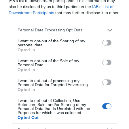
IAB’s list of downstream participants. This information may
also be disclosed by us to third parties on the
IAB’s List of
Downstream Participants
that may further disclose it to other
third parties.
Please note that this website/app uses one or more Google
Personal Data Processing Opt Outs
services and may gather and store information including but
Beste Spielergebnisse
not limited to your visit or usage behaviour. You may click to
I want to opt-out of the Sharing of my
personal data.
grant or deny consent to Google and its third-party tags to
Opted In
use your data for below specified purposes in below Google
consent section.
I want to opt-out of the Sale of my
Personal Data.
Heute
Diese Woche
Diesen Monat
Opted In
I want to opt-out of processing my
LOGIN
Da kannst du sein
Personal Data for Targeted Advertising.
Opted In
I want to opt-out of Collection, Use,
Retention, Sale, and/or Sharing of my
Personal Data that Is Unrelated with the
Purposes for which it was collected.
Hard Crossword
Überblick
Opted Out
Speziell für Kreuzworträtsel-Fans entwickelt, die eine