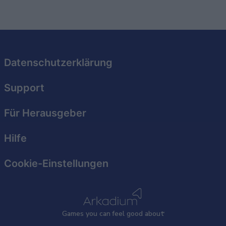
I want to allow Google to enable storage
related to security, including authentication
functionality and fraud prevention, and other
user protection.
Datenschutzerklärung
Support
Für Herausgeber
Hilfe
Cookie-Einstellungen
Games
y
ou can
f
eel good about