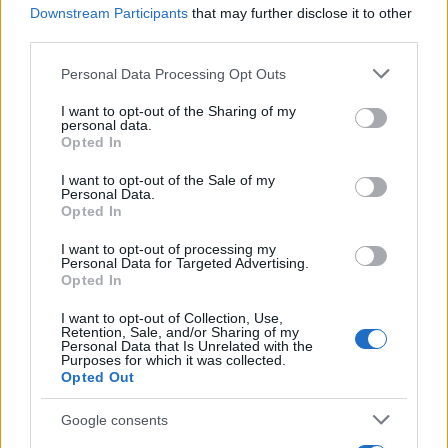
Downstream Participants
that may further disclose it to other
third parties.
Please note that this website/app uses one or more Google
Personal Data Processing Opt Outs
services and may gather and store information including but
not limited to your visit or usage behaviour. You may click to
I want to opt-out of the Sharing of my
personal data.
grant or deny consent to Google and its third-party tags to
Opted In
use your data for below specified purposes in below Google
consent section.
I want to opt-out of the Sale of my
Personal Data.
Opted In
I want to opt-out of processing my
Personal Data for Targeted Advertising.
Opted In
En lien avec les réseaux sociaux :
Connectez-vous entre amis en publiant votre score
I want to opt-out of Collection, Use,
Retention, Sale, and/or Sharing of my
sur diverses plateformes de réseaux sociaux.
Personal Data that Is Unrelated with the
Purposes for which it was collected.
Opted Out
Découvrez l'arène
Google consents