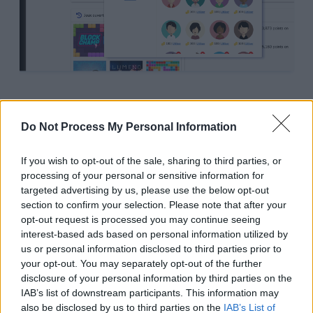
La boutique :
Do Not Process My Personal Information
Dès 2019, vous pourrez utiliser la monnaie de jeu
If you wish to opt-out of the sale, sharing to third parties, or
pour obtenir des améliorations, des bonus et des
processing of your personal or sensitive information for
objets cosmétiques exclusifs pour votre avatar.
targeted advertising by us, please use the below opt-out
section to confirm your selection. Please note that after your
Un système de succès :
opt-out request is processed you may continue seeing
interest-based ads based on personal information utilized by
Dès 2019, testez vos compétences en tentant de
us or personal information disclosed to third parties prior to
remporter des succès qui vous rapporteront des
your opt-out. You may separately opt-out of the further
récompenses et des badges exclusifs dans le jeu.
disclosure of your personal information by third parties on the
IAB’s list of downstream participants. This information may
also be disclosed by us to third parties on the
IAB’s List of