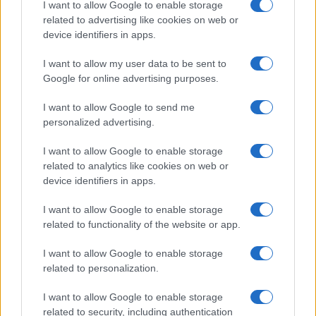
I want to allow Google to enable storage
related to advertising like cookies on web or
En plus du gameplay varié et des fonctionnalités
device identifiers in apps.
relatives au profil et aux réseaux sociaux, la nouvelle
arène apportera de nombreuses améliorations
I want to allow my user data to be sent to
supplémentaires pour vous offrir une expérience de jeu
Google for online advertising purposes.
optimale.
I want to allow Google to send me
personalized advertising.
Voici quelques-unes des mises à jour innovatrices que
va recevoir l'arène :
I want to allow Google to enable storage
related to analytics like cookies on web or
device identifiers in apps.
I want to allow Google to enable storage
related to functionality of the website or app.
I want to allow Google to enable storage
related to personalization.
I want to allow Google to enable storage
related to security, including authentication