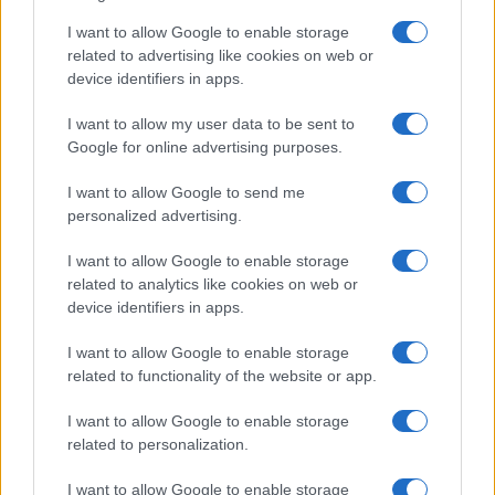
di una casella nell’altra. Negli scacchi il pedone si sposta
I want to allow Google to enable storage
in avanti di due caselle come prima mossa, tuttavia
related to advertising like cookies on web or
successivamente può avanzare di una sola casella alla
device identifiers in apps.
volta. Inoltre può attaccare solo lungo le due diagonali
I want to allow my user data to be sent to
anteriori.
Google for online advertising purposes.
I want to allow Google to send me
A questo punto lo scopo diventa eliminare il re
personalized advertising.
avversario e allo stesso tempo proteggere il proprio,
con tutti i pezzi a disposizione sulla scacchiera. I vari
I want to allow Google to enable storage
pezzi possono spostarsi in diversi modi: gli alfieri si
related to analytics like cookies on web or
muovono lungo qualsiasi diagonale per un numero
device identifiers in apps.
illimitato di caselle. Le torri possono si muovono allo
I want to allow Google to enable storage
stesso modo ma in orizzontale e verticale lungo la
related to functionality of the website or app.
scacchiera. Negli scacchi, le regine (il pezzo più
importante) possono spostarsi in qualsiasi direzione per
I want to allow Google to enable storage
un numero illimitato di caselle. I re si spostano in
related to personalization.
qualsiasi direzione, ma solo di una casella alla volta.
I want to allow Google to enable storage