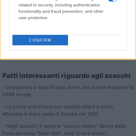
related to security, including authentication
Negli scacchi, quando il re è minacciato, è in “scacco”. Il
functionality and fraud prevention, and other
giocatore il cui re è in pericolo deve sfruttare la mossa
user protection.
successiva per spostarlo sulla scacchiera, attaccare la
minaccia o bloccarla in modo da annullare lo “scacco”.
Se nessuna di queste opzioni fosse possibile, la partita
CONFIRM
termina con uno “scacco matto”: il re non può evitare
l’attacco e l’avversario vince la partita di scacchi online.
Fatti interessanti riguardo agli scacchi
- Una partita a scacchi può avere una durata massima di
5949 mosse.
- La prima scacchiera con caselle chiare e scure
alternate è stata usata in Europa nel 1090.
- Negli scacchi, il termine “scacco matto” deriva dalla
frase persiana "Shah Mat", cioè “il re è morto”.