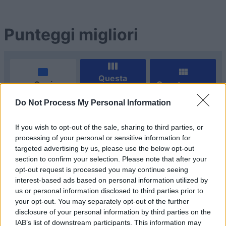
Punteggi migliori
Questa
Oggi
Questo mese
settimana
Do Not Process My Personal Information
ACCEDI
Sarai tu?
If you wish to opt-out of the sale, sharing to third parties, or
processing of your personal or sensitive information for
targeted advertising by us, please use the below opt-out
section to confirm your selection. Please note that after your
Chess
Descrizione
opt-out request is processed you may continue seeing
interest-based ads based on personal information utilized by
us or personal information disclosed to third parties prior to
Riscopri gratuitamente online il gioco degli scacchi!
your opt-out. You may separately opt-out of the further
Goditi questo classico senza tempo sfruttando le
disclosure of your personal information by third parties on the
migliori strategie per battere il computer. Colloca i pezzi
IAB’s list of downstream participants. This information may