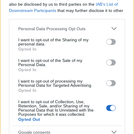
sulla scacchiera e gioca subito gratis!
also be disclosed by us to third parties on the
IAB’s List of
Downstream Participants
that may further disclose it to other
Panoramica scacchi
third parties.
Riscopri gratuitamente online il gioco degli scacchi!
Please note that this website/app uses one or more Google
Personal Data Processing Opt Outs
Goditi questo classico senza tempo sfruttando le
services and may gather and store information including but
migliori strategie per battere il computer. Colloca i pezzi
not limited to your visit or usage behaviour. You may click to
I want to opt-out of the Sharing of my
personal data.
sulla scacchiera e gioca subito gratis!
grant or deny consent to Google and its third-party tags to
Opted In
use your data for below specified purposes in below Google
consent section.
I want to opt-out of the Sale of my
Come giocare a scacchi
Personal Data.
Opted In
Gli scacchi sono un gioco per tutti, più semplice di
I want to opt-out of processing my
quanto si pensi. Impara qui le regole.
Personal Data for Targeted Advertising.
Opted In
I want to opt-out of Collection, Use,
Scegli all’inizio se giocare con il nero o il bianco. Il
Retention, Sale, and/or Sharing of my
Personal Data that Is Unrelated with the
bianco gioca sempre per primo. La prima mossa viene
Purposes for which it was collected.
eseguita da un pedone o da un cavallo. I cavalli sono gli
Opted Out
unici pezzi ai quali è consentito saltarne altri sull’intera
scacchiera. Si spostano di due caselle in una direzione e
Google consents